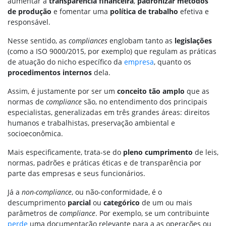
aumentar a
transparência financeira
,
padronizar métodos
de produção
e fomentar uma
política de trabalho
efetiva e
responsável.
Nesse sentido, as
compliances
englobam tanto as
legislações
(como a ISO 9000/2015, por exemplo)
que regulam as práticas
de atuação do nicho específico da
empresa
, quanto os
procedimentos internos
dela.
Assim, é justamente por ser um
conceito tão amplo
que as
normas de
compliance
são, no entendimento dos principais
especialistas, generalizadas em três grandes áreas: direitos
humanos e trabalhistas, preservação ambiental e
socioeconômica.
Mais especificamente, trata-se do
pleno cumprimento
de leis,
normas, padrões e práticas éticas e de transparência por
parte das empresas e seus funcionários.
Já a
non-compliance
, ou não-conformidade, é o
descumprimento
parcial
ou
categórico
de um ou mais
parâmetros de
compliance
. Por exemplo, se um contribuinte
perde
uma documentação relevante para a as operações ou