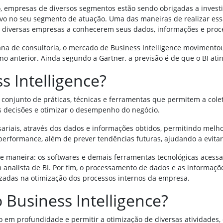
, empresas de diversos segmentos estão sendo obrigadas a investir
ivo no seu segmento de atuação. Uma das maneiras de realizar essa
diversas empresas a conhecerem seus dados, informações e process
na de consultoria, o mercado de Business Intelligence movimento
 anterior. Ainda segundo a Gartner, a previsão é de que o BI ati
s Intelligence?
 conjunto de práticas, técnicas e ferramentas que permitem a cole
s decisões e otimizar o desempenho do negócio.
sariais, através dos dados e informações obtidos, permitindo mel
erformance, além de prever tendências futuras, ajudando a evit
te maneira: os softwares e demais ferramentas tecnológicas acess
m analista de BI. Por fim, o processamento de dados e as informaç
ilizadas na otimização dos processos internos da empresa.
 Business Intelligence?
 em profundidade e permitir a otimização de diversas atividades, 